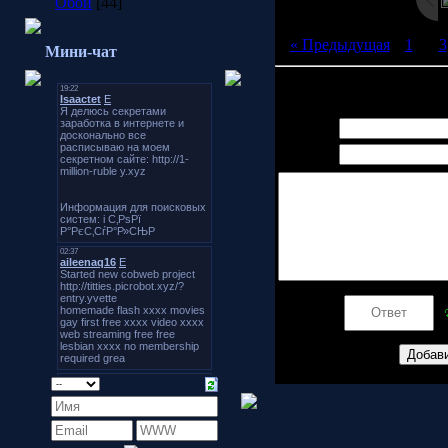
Обои
[44]
« Предыдущая
|
1
[
2
]
3
Мини-чат
Всего комментариев:
0
Имя *:
Email *:
Код *: