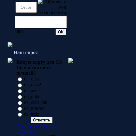
200
Наш опрос
Какую карту для CS
1.6 вы считаете
лучшей?
de_dust
de_dust2
de_aztec
de_nuke
de_clan_mil
de_inferno
de_train
Результаты
|
Архив
опросов