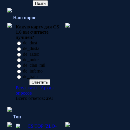
Наш опрос
Какую карту для CS
1.6 вы считаете
лучшей?
de_dust
de_dust2
de_aztec
de_nuke
de_clan_mil
de_inferno
de_train
Результаты
|
Архив
опросов
Всего ответов:
291
Топ