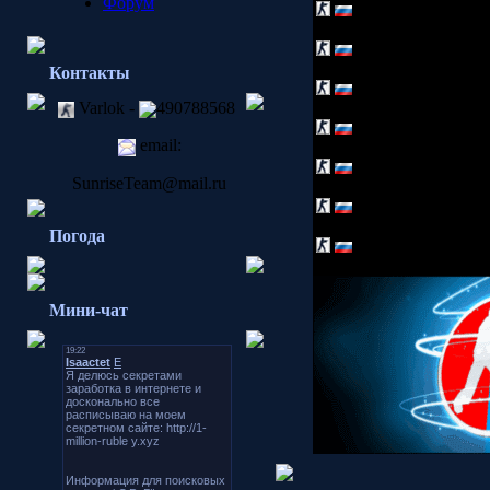
Форум
Sunrise^tm | LLIATy
Sunrise^tm | $h-0_o-
Контакты
Sunrise^tm | Ametist
Varlok -
490788568
Sunrise^tm |
sKiLLe
email:
Sunrise^tm |
.::hazard
SunriseTeam@mail.ru
Sunrise^tm |
SeX[1ng
Погода
Sunrise^tm | oliver
Мини-чат