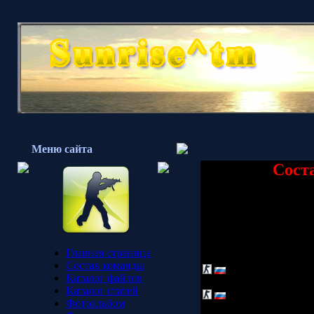
Меню сайта
Соста
Главная страница
Состав команды
Sunrise^tm | Varlo_0
Каталог файлов
Каталог статей
Sunrise^tm | Grey
Фотоальбом