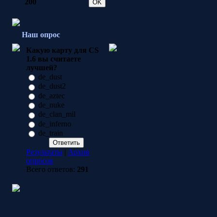
200
Наш опрос
Какую карту для CS
1.6 вы считаете
лучшей?
de_dust
de_dust2
de_aztec
de_nuke
de_clan_mil
de_inferno
de_train
Результаты
|
Архив
опросов
Всего ответов:
291