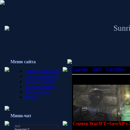
Sunri
Меню сайта
Главная
»
2008
»
Сентябрь
»
Главная страница
Состав команды
Сервер War3FT+SaveXP v.1.
Каталог файлов
Каталог статей
Фотоальбом
Форум
Мини-чат
Сервер War3FT+SaveXP v.1