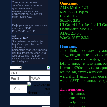
Описание:
AMX Mod X 1.71
Metamod-1.19p28
Booster 1.7
StatsMe 2.8.3
HLGuard 1.8 + Reallite HLGua
DeathMatch Mod 1.7
ATAC 2.5.5.0
WarCraft3FT 2.3.2
Плагины:
amx_blind.amxx - админу мо
amx_gore_ultimate.amxx - мн
antiflood.amxx - антифлуд, з
join_ip.amxx - в чате пишетс
lasermine020rc.amxx - лазер
reallite_hlg.amxx - античит.
warcraft3FT.amxx - сам мод 
warcraft3FT_dod.amxx - сох
Доп.плагины:
adminchat.amxx
admincmd.amxx
adminhelp.amxx
adminslots.amxx