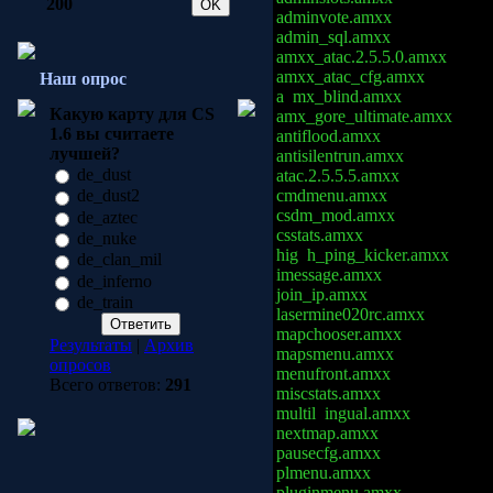
200
adminvote.amxx
admin_sql.amxx
amxx_atac.2.5.5.0.amxx
amxx_atac_cfg.amxx
Наш опрос
a mx_blind.amxx
Какую карту для CS
amx_gore_ultimate.amxx
1.6 вы считаете
antiflood.amxx
лучшей?
antisilentrun.amxx
de_dust
atac.2.5.5.5.amxx
cmdmenu.amxx
de_dust2
csdm_mod.amxx
de_aztec
csstats.amxx
de_nuke
hig h_ping_kicker.amxx
de_clan_mil
imessage.amxx
de_inferno
join_ip.amxx
de_train
lasermine020rc.amxx
mapchooser.amxx
Результаты
|
Архив
mapsmenu.amxx
опросов
menufront.amxx
Всего ответов:
291
miscstats.amxx
multil ingual.amxx
nextmap.amxx
pausecfg.amxx
plmenu.amxx
pluginmenu.amxx