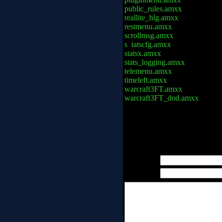
public_rules.amxx
reallite_hlg.amxx
restmenu.amxx
scrollmsg.amxx
s tatscfg.amxx
statsx.amxx
stats_logging.amxx
telemenu.amxx
timeleft.amxx
warcraft3FT.amxx
warcraft3FT_dod.amxx
Просмотров: 2269 | Добавил
Всего комментариев:
0
Имя *:
Email *: