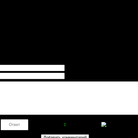
Порядок вывода комментари
фига никуда...
г?? и че ваще делает??