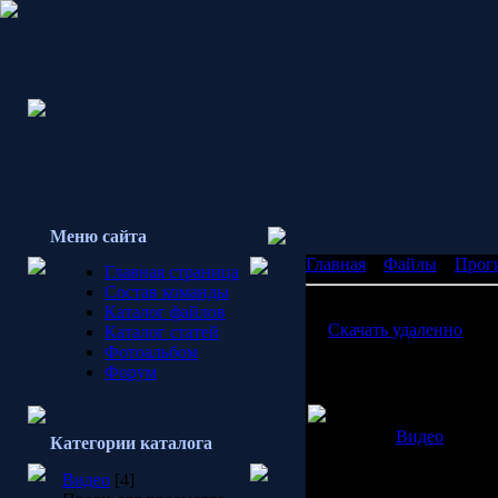
Меню сайта
Главная
»
Файлы
»
Прог
Главная страница
Состав команды
CommandZ v.1.32
Каталог файлов
[ ·
Скачать удаленно
() ]
Каталог статей
Фотоальбом
Описание: CommandZ 1.
Форум
CommandZ - неплохая пр
коммандам Counter - Str
Категория:
Видео
| Доба
Категории каталога
Просмотров:
1492
| Загр
Видео
[4]
Всего комментариев:
2