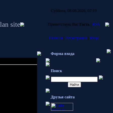
Суббота, 08.08.2026, 07:19
lan site
Приветствую Вас
Гость
|
RSS
Главная
|
Регистрация
|
Вход
Форма входа
Поиск
23.11.2007, 15:15
сем консольным
можность распечатки
Друзья сайта