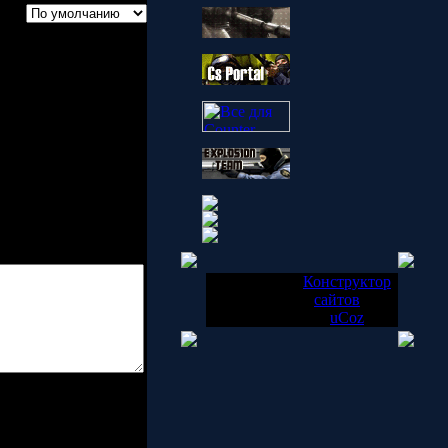
ев:
Copyright
Конструктор
MyCorp ©
сайтов
—
2026
uCoz