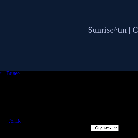
Sunrise^tm | C
и
»
Видео
32
ограмма, представляющая собой базу данных практически по в
ike. Функции описаны со всеми значениями, кроме того есть воз
вил:
Jon1k
узок:
441
| Комментарии:
2
| Рейтинг:
5.0
/
1
|