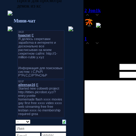
Проги для просмотра
демок из кс
2
Jon1k
(11.12.2007 13:37)
0
Мини-чат
хм....без кон
1
Grey
(27.11.2007 01:57)
0
А нафиг он нужен конфи
Имя *:
Email *:
Код *: