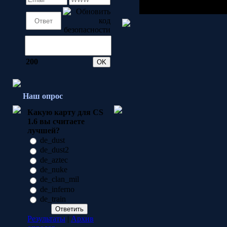
200
Наш опрос
Какую карту для CS
1.6 вы считаете
лучшей?
de_dust
de_dust2
de_aztec
de_nuke
de_clan_mil
de_inferno
de_train
Результаты
|
Архив