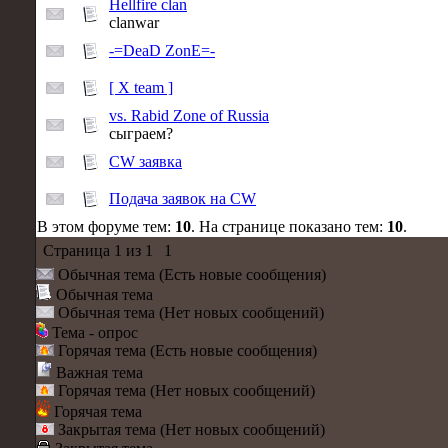
Hellfire clan
clanwar
-=DeaD ZonE=-
[ X team ]
vs. Rabid Zone of Russia
сыграем?
CW заявка
Подача заявок на CW
В этом форуме тем:
10
. На странице показано тем:
10
.
Страница
1
из
1
1
Обычная тема (Есть новые сообщения)
Обычная тема
Обычная тема (Нет новых сообщений)
Тема - опрос
Горячая тема (Есть новые сообщения)
Важная тема
Горячая тема (Нет новых сообщений)
Горячая тема
Закрытая тема (Нет новых сообщений)