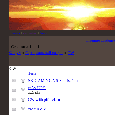
Главная
|
Мой профиль
|
Выход
[
Личные сообщен
Страница
1
из
1
1
Форум
»
Официальный раздел
»
CW
CW
Тема
SK-GAMING VS Sunrise^tm
wAssUP!?
5x5 plz
CW with pff.t[e]am
cw c K-Skill